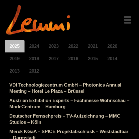
2025
2024
2023
2022
2021
2020
2019
2018
2017
2016
2015
2014
2013
2012
VDI Technologiezentrum GmbH – Photonics Annual
Meeting – Hotel Le Plaza – Brüssel
Austrian Exhibition Experts – Fachmesse Wohnschau –
ModeCentrum – Hamburg
Deutscher Fernsehpreis – TV-Aufzeichnung – MMC
Studios – Köln
Merck KGaA – SPICE Projektabschlusß – Weststadtbar
– Darmstadt