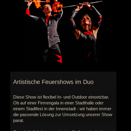
Go
Go
Go
Go
Go
Go
Go
to
to
to
to
to
to
to
slide
slide
slide
slide
slide
slide
slide
1
2
3
4
5
6
7
Artistische Feuershows im Duo
Diese Show ist flexibel In- und Outdoor einsetzbar.
Ob auf einer Firmengala in einer Stadthalle oder
einem Stadtfest in der Innenstadt - wir haben immer
die passende Lösung zur Umsetzung unserer Show
parat.