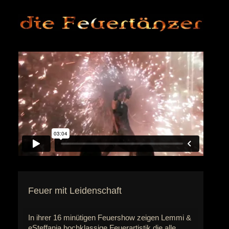
1
2
3
4
5
6
7
Feuer mit Leidenschaft
In ihrer 16 minütigen Feuershow zeigen Lemmi &
eSteffania hochklassige Feuerartistik die alle