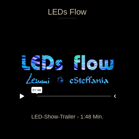
1
2
3
4
5
6
7
8
9
10
11
LEDs Flow
LED-Show-Trailer - 1:48 Min.