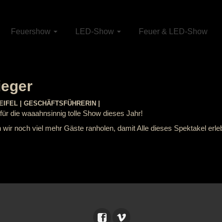
Feuershow
LED-Show
Feuer & LED-Show
ieger
IFEL | GESCHÄFTSFÜHRERIN |
ür die waaahnsinnig tolle Show dieses Jahr!
ir noch viel mehr Gäste ranholen, damit Alle dieses Spektakel erle