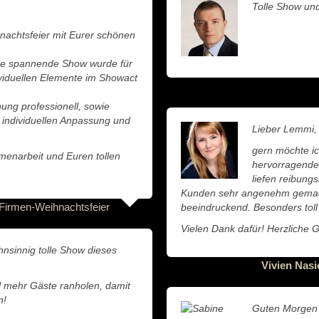
Tolle Show und
nachtsfeier mit Eurer schönen
die spannende Show wurde für
viduellen Elemente im Showact
ung professionell, sowie
r individuellen Anpassung und
Lieber Lemmi,
gern möchte ic
enarbeit und Euren tollen
hervorragende
liefen reibungs
Kunden sehr angenehm gemach
Firmen-Weihnachtsfeier
beeindruckend. Besonders toll
Vielen Dank dafür! Herzliche G
nsinnig tolle Show dieses
Vivien Nasi
l mehr Gäste ranholen, damit
n!
Guten Morgen