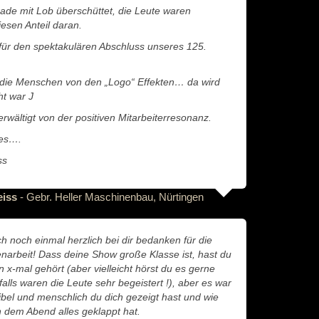
ade mit Lob überschüttet, die Leute waren
iesen Anteil daran.
für den spektakulären Abschluss unseres 125.
die Menschen von den „Logo“ Effekten… da wird
ht war J
erwältigt von der positiven Mitarbeiterresonanz.
les….
ss
eiss
- Gebr. Heller Maschinenbau, Nürtingen
h noch einmal herzlich bei dir bedanken für die
arbeit! Dass deine Show große Klasse ist, hast du
 x-mal gehört (aber vielleicht hörst du es gerne
alls waren die Leute sehr begeistert !), aber es war
exibel und menschlich du dich gezeigt hast und wie
n dem Abend alles geklappt hat.