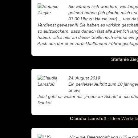
Sie würden sich wundern, wie lange
gefeiert haben (ich glaube mich er
03:00 Uhr zu Hause war)… und das i
Verdienst gewesen!!! Sie haben es wirklich geschaf
so aufzulockern, dass danach fast alle ziemlich la
haben…also hier an dieser Stelle noch einmal ei
Auch aus der eher zurückhaltenden Führungsetage 
Stefanie Zie
24. August 2019
Ein perfekter Auftritt zum 10 jähri
Show!
Jetzt geht es weiter mit „Feuer im Schritt“ in die n
Danke!
Claudia Lamsfuß
- IdeenWerksta
Wir – die Belegschaft von HJS – m