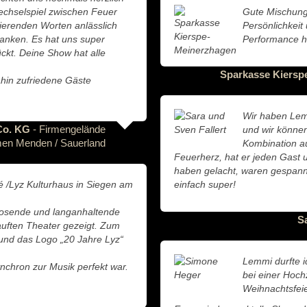
echselspiel zwischen Feuer
Gute Mischung
erenden Worten anlässlich
Persönlichkeit
nken. Es hat uns super
Performance h
ückt. Deine Show hat alle
Sparkasse Kiersp
hin zufriedene Gäste
Wir haben Lem
Co. KG
- Firmengelände
und wir können
men Menden / Sauerland
Kombination a
Feuerherz, hat er jeden Gast u
haben gelacht, waren gespannt
é /Lyz Kulturhaus in Siegen am
einfach super!
 tosende und langanhaltende
S
uften Theater gezeigt. Zum
 und das Logo „20 Jahre Lyz“
Lemmi durfte i
ynchron zur Musik perfekt war.
bei einer Hoch
Weihnachtsfeie