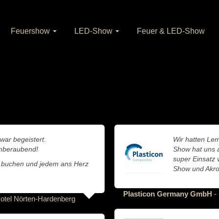
Feuershow
LED-Show
Feuer & LED-Show
war begeistert.
Wir hatten Lem
emberaubend!
Show hat uns a
super Einsatz
 buchen und jedem ans Herz
Show und Akro
Plasticon Germany GmbH
-
otel Nörten-Hardenberg