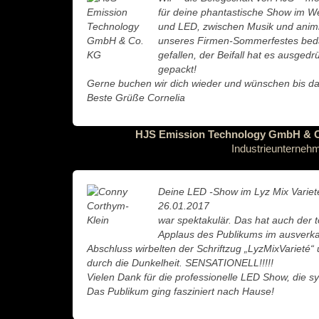
für deine phantastische Show im W
und LED, zwischen Musik und animi
unseres Firmen-Sommerfestes beda
gefallen, der Beifall hat es ausgedr
gepackt!
Gerne buchen wir dich wieder und wünschen bis da
Beste Grüße Cornelia
HJS Emission Technology GmbH & 
Industrieunterneh
Deine LED -Show im Lyz Mix Variet
26.01.2017
war spektakulär. Das hat auch der
Applaus des Publikums im ausverka
Abschluss wirbelten der Schriftzug „LyzMixVarieté“
durch die Dunkelheit. SENSATIONELL!!!!!
Vielen Dank für die professionelle LED Show, die s
Das Publikum ging fasziniert nach Hause!