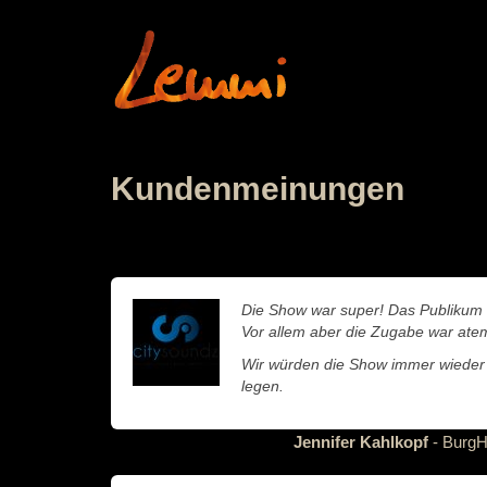
Kundenmeinungen
Die Show war super! Das Publikum 
Vor allem aber die Zugabe war at
Wir würden die Show immer wieder
legen.
Jennifer Kahlkopf
- BurgH