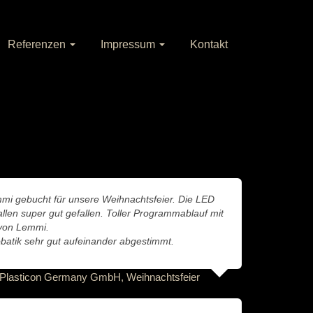
Referenzen
Impressum
Kontakt
mi gebucht für unsere Weihnachtsfeier. Die LED
llen super gut gefallen. Toller Programmablauf mit
 von Lemmi.
batik sehr gut aufeinander abgestimmt.
 Plasticon Germany GmbH, Weihnachtsfeier