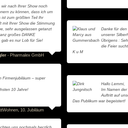
 wir nach Ihrer Show noch
innern zu können, dass ich um
st zum größten Teil Ihr
ft mit Ihrer Show die Stimmung
nge, sehr ausgelassen getanzt
Danke für den
n ganz großes DANKE
unserer Silber
gab es nur Lob für Sie!
Übrigens : Seh
die Feier sucht
K u M
gler
- Pharmalex GmbH
gen Firmenjubiläum – super
Hallo Lemmi,
ächsten 10 Jahre!
Im Namen der 
Auftritt auf u
Das Publikum war begeistert!
ttWohnen, 10. Jubiläum
öchten uns nochmals herzlich