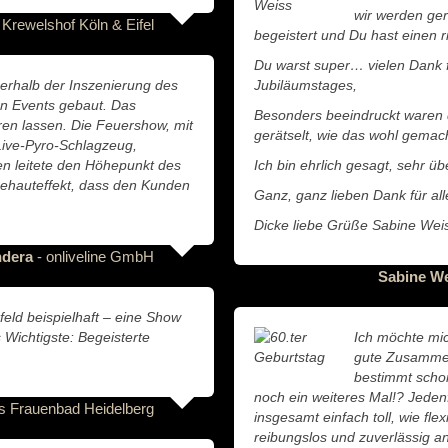
wir werden ger
 Krewelshof Köln & Eifel
begeistert und Du hast einen r
Du warst super… vielen Dank 
nerhalb der Inszenierung des
Jubiläumstages,
len Events gebaut. Das
Besonders beeindruckt waren 
ren lassen. Die Feuershow, mit
gerätselt, wie das wohl gemac
Live-Pyro-Schlagzeug,
n leitete den Höhepunkt des
Ich bin ehrlich gesagt, sehr üb
ehauteffekt, dass den Kunden
Ganz, ganz lieben Dank für al
Dicke liebe Grüße Sabine Wei
ndera
- onliveline GmbH
Sabine W
eld beispielhaft – eine Show
Wichtigste: Begeisterte
Ich möchte mic
gute Zusammen
bestimmt schon
noch ein weiteres Mal!? Jedenf
s Frauenbad Heidelberg
insgesamt einfach toll, wie fl
reibungslos und zuverlässig a