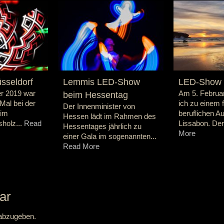
sseldorf
Lemmis LED-Show
LED-Show i
r 2019 war
Am 5. Februar
beim Hessentag
Mal bei der
ich zu einem f
Der Innenminister von
 im
beruflichen A
Hessen lädt im Rahmen des
holz...
Read
Lissabon. Der
Hessentages jährlich zu
More
einer Gala im sogenannten...
Read More
ar
abzugeben.