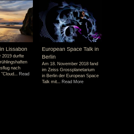
LED-Show
Köln
Einen Tag 
ich dann a
2018 für Ca
Read More
n Lissabon
European Space Talk in
 2019 durfte
Berlin
rühlingshaften
Am 18. November 2018 fand
usflug nach
im Zeiss Grossplanetarium
 "Cloud...
Read
in Berlin der European Space
Talk mit...
Read More