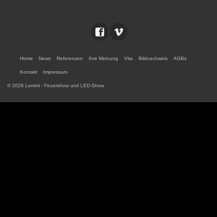
Home
News
Referenzen
Ihre Meinung
Vita
Bildnachweis
AGBs
Kontakt
Impressum
© 2026 Lemmi - Feuershow und LED-Show