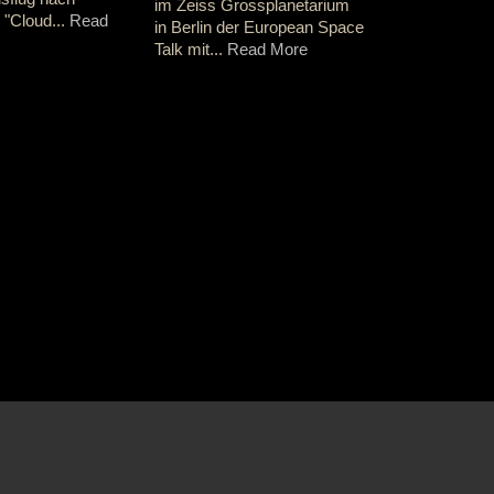
im Zeiss Grossplanetarium
ich dann a
 "Cloud...
Read
in Berlin der European Space
2018 für Ca
Talk mit...
Read More
Read More