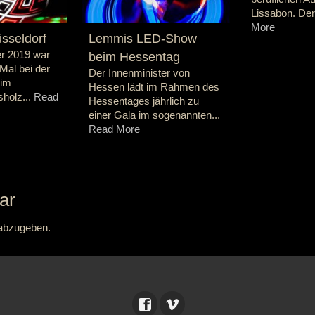
Lissabon. Der
More
sseldorf
Lemmis LED-Show
r 2019 war
beim Hessentag
Mal bei der
Der Innenminister von
 im
Hessen lädt im Rahmen des
holz...
Read
Hessentages jährlich zu
einer Gala im sogenannten...
Read More
ar
abzugeben.