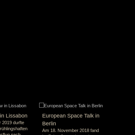
n Lissabon
European Space Talk in
LED-Show
 2019 durfte
Berlin
Köln
rühlingshaften
Am 18. November 2018 fand
Einen Tag 
usflug nach