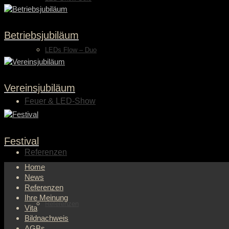
Betriebsjubiläum
LEDs Flow – Duo
Vereinsjubiläum
Feuer & LED-Show
Festival
Referenzen
Home
News
Referenzen
Ihre Meinung
Referenzen
Vita
Bildnachweis
AGBs