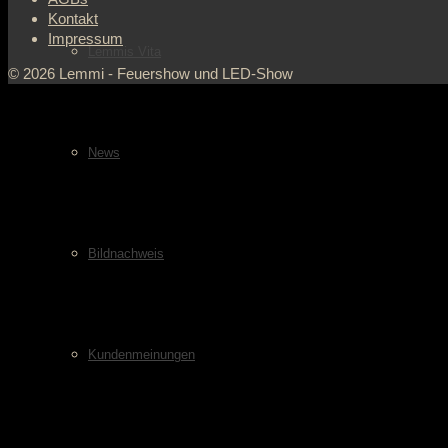
Kontakt
Impressum
Lemmis Vita
© 2026 Lemmi - Feuershow und LED-Show
News
Bildnachweis
Kundenmeinungen