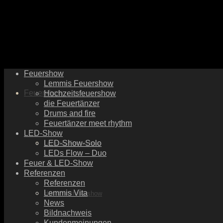
Feuershow
Lemmis Feuershow
Feuershow
Hochzeitsfeuershow
die Feuertänzer
Drums and fire
Feuertänzer meet rhythm
LED-Show
LED-Show-Solo
Lemmis Feuershow
LEDs Flow – Duo
Feuer & LED-Show
Referenzen
Referenzen
Lemmis Vita
Hochzeitsfeuershow
News
Bildnachweis
Kundenmeinungen