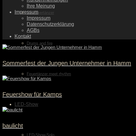
Ihre Meinung
Impressum
die Feuertänzer
Impressum
Datenschutzerklärung
AGBs
Kontakt
Drums and fire
Sommerfest der Jungen Unternehmer in Hamm
Feuertänzer meet rhythm
Feuershow für Kamps
LED-Show
baulicht
LED-Show-Solo