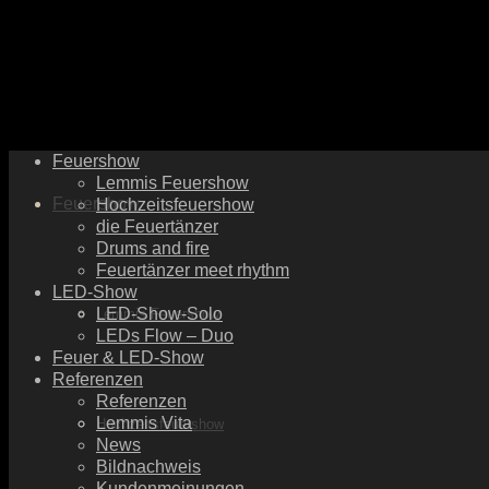
Feuershow
Lemmis Feuershow
Feuershow
Hochzeitsfeuershow
die Feuertänzer
Drums and fire
Feuertänzer meet rhythm
LED-Show
LED-Show-Solo
Lemmis Feuershow
LEDs Flow – Duo
Feuer & LED-Show
Referenzen
Referenzen
Lemmis Vita
Hochzeitsfeuershow
News
Bildnachweis
Kundenmeinungen