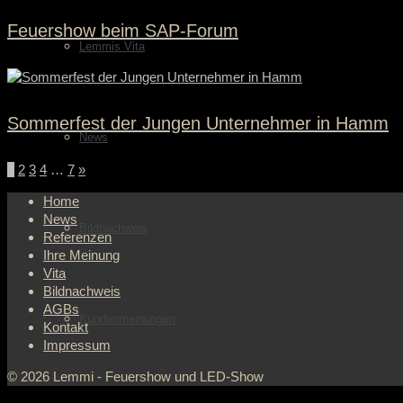
Feuershow beim SAP-Forum
Lemmis Vita
Sommerfest der Jungen Unternehmer in Hamm
News
1
2
3
4
…
7
»
Home
News
Bildnachweis
Referenzen
Ihre Meinung
Vita
Bildnachweis
AGBs
Kundenmeinungen
Kontakt
Impressum
© 2026 Lemmi - Feuershow und LED-Show