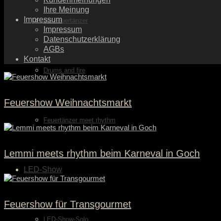
Ihre Meinung
Impressum
die Feuertänzer
Impressum
Datenschutzerklärung
AGBs
Kontakt
Drums and fire
Feuershow Weihnachtsmarkt
Feuertänzer meet rhythm
Lemmi meets rhythm beim Karneval in Goch
LED-Show
Feuershow für Transgourmet
LED-Show-Solo