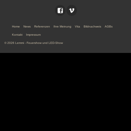
Home
News
Referenzen
Ihre Meinung
Vita
Bildnachweis
AGBs
Kontakt
Impressum
© 2026 Lemmi - Feuershow und LED-Show