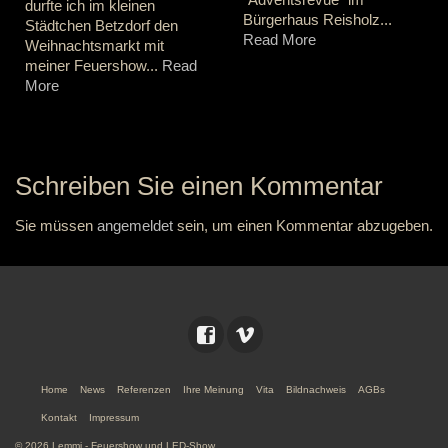
durfte ich im kleinen
Bürgerhaus Reisholz...
Städtchen Betzdorf den
Read More
Weihnachtsmarkt mit
meiner Feuershow...
Read
More
Schreiben Sie einen Kommentar
Sie müssen
angemeldet
sein, um einen Kommentar abzugeben.
Home
News
Referenzen
Ihre Meinung
Vita
Bildnachweis
AGBs
Kontakt
Impressum
© 2026 Lemmi - Feuershow und LED-Show