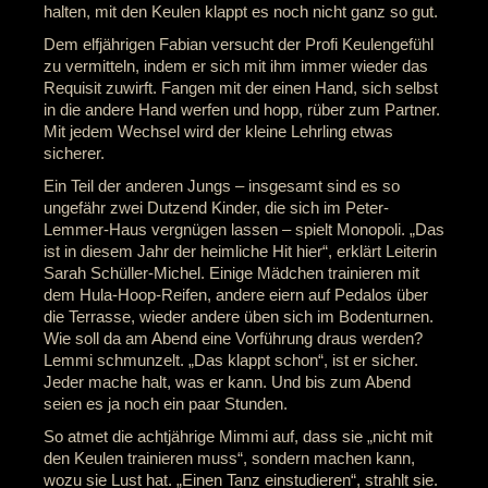
halten, mit den Keulen klappt es noch nicht ganz so gut.
Dem elfjährigen Fabian versucht der Profi Keulengefühl
zu vermitteln, indem er sich mit ihm immer wieder das
Requisit zuwirft. Fangen mit der einen Hand, sich selbst
in die andere Hand werfen und hopp, rüber zum Partner.
Mit jedem Wechsel wird der kleine Lehrling etwas
sicherer.
Ein Teil der anderen Jungs – insgesamt sind es so
ungefähr zwei Dutzend Kinder, die sich im Peter-
Lemmer-Haus vergnügen lassen – spielt Monopoli. „Das
ist in diesem Jahr der heimliche Hit hier“, erklärt Leiterin
Sarah Schüller-Michel. Einige Mädchen trainieren mit
dem Hula-Hoop-Reifen, andere eiern auf Pedalos über
die Terrasse, wieder andere üben sich im Bodenturnen.
Wie soll da am Abend eine Vorführung draus werden?
Lemmi schmunzelt. „Das klappt schon“, ist er sicher.
Jeder mache halt, was er kann. Und bis zum Abend
seien es ja noch ein paar Stunden.
So atmet die achtjährige Mimmi auf, dass sie „nicht mit
den Keulen trainieren muss“, sondern machen kann,
wozu sie Lust hat. „Einen Tanz einstudieren“, strahlt sie.