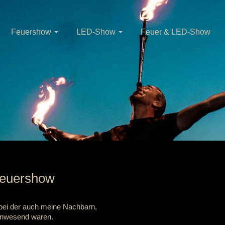
Feuershow
LED-Show
Feuer & LED-Show
Go
Go
Go
Go
Go
to
to
to
to
to
slide
slide
slide
slide
slide
1
2
3
4
5
feuershow
 bei der auch meine Nachbarn,
nwesend waren.