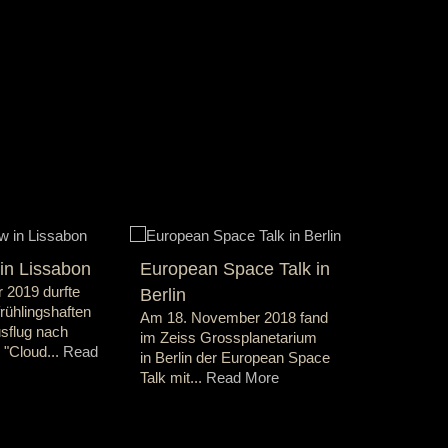
Go
Go
Go
Go
Go
to
to
to
to
to
slide
slide
slide
slide
slide
1
2
3
4
5
n Lissabon
European Space Talk in
LED-Show
 2019 durfte
Berlin
Köln
rühlingshaften
Am 18. November 2018 fand
Einen Tag 
usflug nach
im Zeiss Grossplanetarium
ich dann a
 "Cloud...
Read
in Berlin der European Space
2018 für Ca
Talk mit...
Read More
Read More