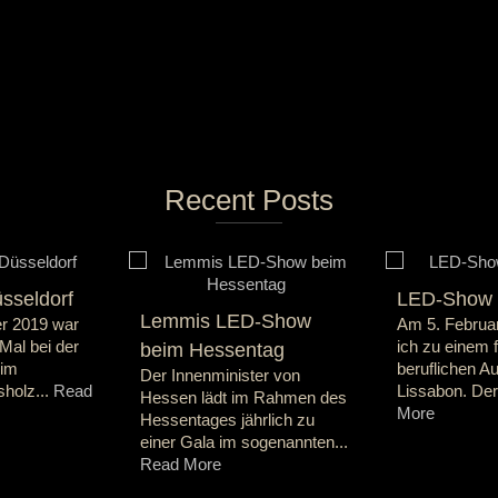
Recent Posts
sseldorf
LED-Show i
Lemmis LED-Show
r 2019 war
Am 5. Februar
Mal bei der
ich zu einem f
beim Hessentag
 im
beruflichen A
Der Innenminister von
holz...
Read
Lissabon. Der
Hessen lädt im Rahmen des
More
Hessentages jährlich zu
einer Gala im sogenannten...
Read More