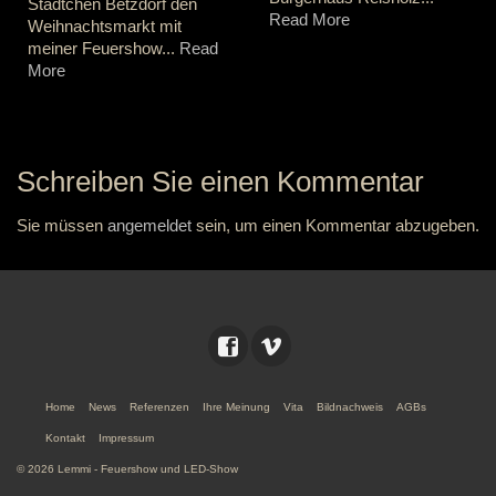
Städtchen Betzdorf den
Read More
Weihnachtsmarkt mit
meiner Feuershow...
Read
More
Schreiben Sie einen Kommentar
Sie müssen
angemeldet
sein, um einen Kommentar abzugeben.
Home
News
Referenzen
Ihre Meinung
Vita
Bildnachweis
AGBs
Kontakt
Impressum
© 2026 Lemmi - Feuershow und LED-Show