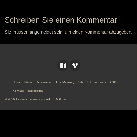
Schreiben Sie einen Kommentar
Sie müssen
angemeldet
sein, um einen Kommentar abzugeben.
Home
News
Referenzen
Ihre Meinung
Vita
Bildnachweis
AGBs
Kontakt
Impressum
© 2026 Lemmi - Feuershow und LED-Show