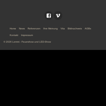
Home
News
Referenzen
Ihre Meinung
Vita
Bildnachweis
AGBs
Kontakt
Impressum
© 2026 Lemmi - Feuershow und LED-Show