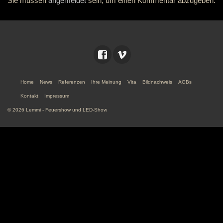
Sie müssen
angemeldet
sein, um einen Kommentar abzugeben.
Home
News
Referenzen
Ihre Meinung
Vita
Bildnachweis
AGBs
Kontakt
Impressum
© 2026 Lemmi - Feuershow und LED-Show