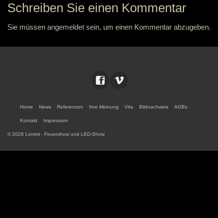
Schreiben Sie einen Kommentar
Sie müssen
angemeldet
sein, um einen Kommentar abzugeben.
Home
News
Referenzen
Ihre Meinung
Vita
Bildnachweis
AGBs
Kontakt
Impressum
© 2026 Lemmi - Feuershow und LED-Show