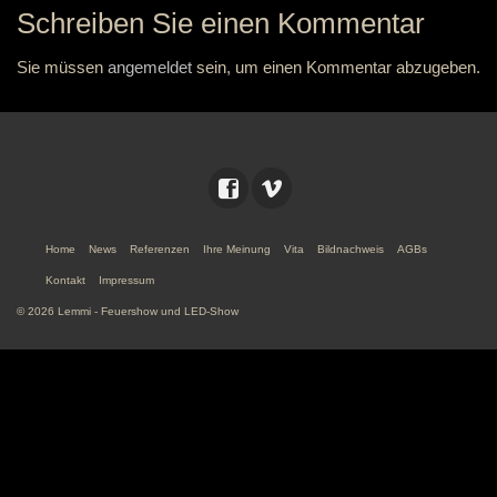
Schreiben Sie einen Kommentar
Sie müssen
angemeldet
sein, um einen Kommentar abzugeben.
Home
News
Referenzen
Ihre Meinung
Vita
Bildnachweis
AGBs
Kontakt
Impressum
© 2026 Lemmi - Feuershow und LED-Show