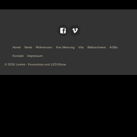
Home
News
Referenzen
Ihre Meinung
Vita
Bildnachweis
AGBs
Kontakt
Impressum
© 2026 Lemmi - Feuershow und LED-Show