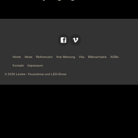
Home
News
Referenzen
Ihre Meinung
Vita
Bildnachweis
AGBs
Kontakt
Impressum
© 2026 Lemmi - Feuershow und LED-Show