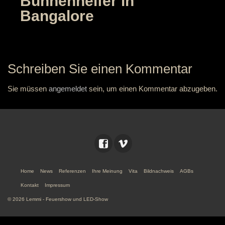
Bühnenhelfer in
Bangalore
Schreiben Sie einen Kommentar
Sie müssen
angemeldet
sein, um einen Kommentar abzugeben.
Home
News
Referenzen
Ihre Meinung
Vita
Bildnachweis
AGBs
Kontakt
Impressum
© 2026 Lemmi - Feuershow und LED-Show