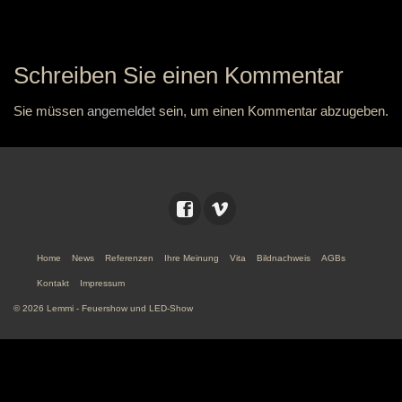
Schreiben Sie einen Kommentar
Sie müssen
angemeldet
sein, um einen Kommentar abzugeben.
Home
News
Referenzen
Ihre Meinung
Vita
Bildnachweis
AGBs
Kontakt
Impressum
© 2026 Lemmi - Feuershow und LED-Show