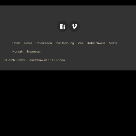
Home
News
Referenzen
Ihre Meinung
Vita
Bildnachweis
AGBs
Kontakt
Impressum
© 2026 Lemmi - Feuershow und LED-Show