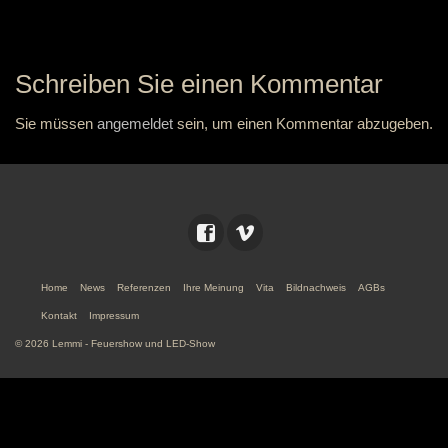
Schreiben Sie einen Kommentar
Sie müssen
angemeldet
sein, um einen Kommentar abzugeben.
Home
News
Referenzen
Ihre Meinung
Vita
Bildnachweis
AGBs
Kontakt
Impressum
© 2026 Lemmi - Feuershow und LED-Show