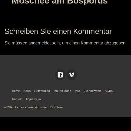
Moschee am Bosporus
Schreiben Sie einen Kommentar
Sie müssen
angemeldet
sein, um einen Kommentar abzugeben.
Home
News
Referenzen
Ihre Meinung
Vita
Bildnachweis
AGBs
Kontakt
Impressum
© 2026 Lemmi - Feuershow und LED-Show