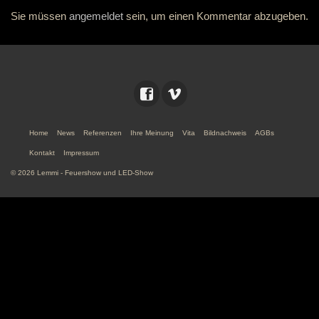
Sie müssen
angemeldet
sein, um einen Kommentar abzugeben.
Home
News
Referenzen
Ihre Meinung
Vita
Bildnachweis
AGBs
Kontakt
Impressum
© 2026 Lemmi - Feuershow und LED-Show