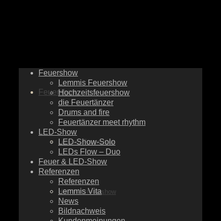
Feuershow
Lemmis Feuershow
Feuershow
Hochzeitsfeuershow
die Feuertänzer
Drums and fire
Feuertänzer meet rhythm
LED-Show
LED-Show-Solo
Lemmis Feuershow
LEDs Flow – Duo
Feuer & LED-Show
Referenzen
Referenzen
Lemmis Vita
Hochzeitsfeuershow
News
Bildnachweis
Kundenmeinungen