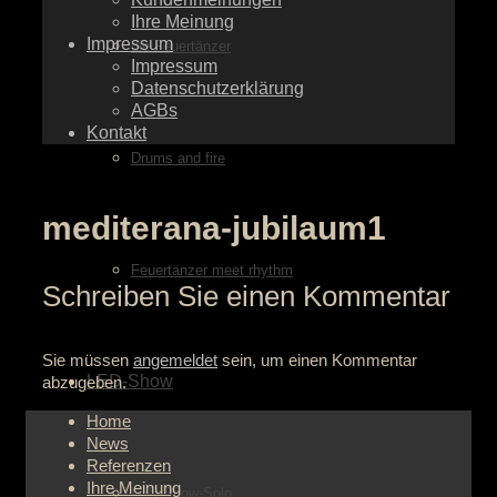
Ihre Meinung
Impressum
die Feuertänzer
Impressum
Datenschutzerklärung
AGBs
Kontakt
Drums and fire
mediterana-jubilaum1
Feuertänzer meet rhythm
Schreiben Sie einen Kommentar
Sie müssen
angemeldet
sein, um einen Kommentar
LED-Show
abzugeben.
Home
News
Referenzen
Ihre Meinung
LED-Show-Solo