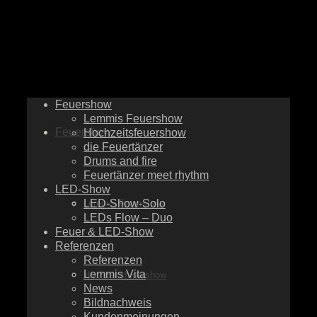
Feuershow
Lemmis Feuershow
Feuershow
Hochzeitsfeuershow
die Feuertänzer
Drums and fire
Feuertänzer meet rhythm
LED-Show
LED-Show-Solo
Lemmis Feuershow
LEDs Flow – Duo
Feuer & LED-Show
Referenzen
Referenzen
Lemmis Vita
Hochzeitsfeuershow
News
Bildnachweis
Kundenmeinungen