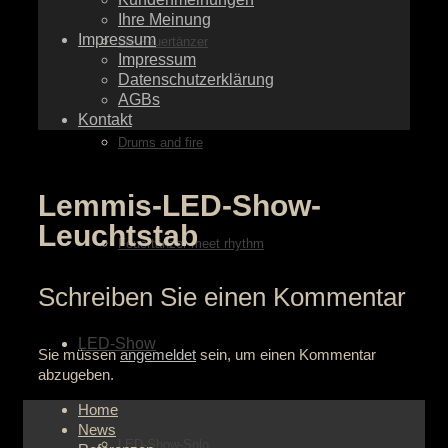
Ihre Meinung
Impressum
die Feuertänzer
Impressum
Datenschutzerklärung
AGBs
Kontakt
Drums and fire
Lemmis-LED-Show-
Leuchtstab
Feuertänzer meet rhythm
Schreiben Sie einen Kommentar
LED-Show
Sie müssen
angemeldet
sein, um einen Kommentar
abzugeben.
Home
News
LED-Show-Solo