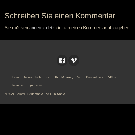
Schreiben Sie einen Kommentar
Sie müssen
angemeldet
sein, um einen Kommentar abzugeben.
Home
News
Referenzen
Ihre Meinung
Vita
Bildnachweis
AGBs
Kontakt
Impressum
© 2026 Lemmi - Feuershow und LED-Show