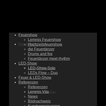
Feuershow
Lemmis Feuershow
Feuershow
Hochzeitsfeuershow
die Feuertänzer
Drums and fire
Feuertänzer meet rhythm
LED-Show
LED-Show-Solo
Lemmis Feuershow
LEDs Flow – Duo
Feuer & LED-Show
Referenzen
Referenzen
Lemmis Vita
Hochzeitsfeuershow
News
Bildnachweis
Kundenmeinungen