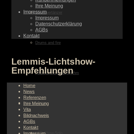
Ihre Meinung
Impressum
die Feuertänzer
Impressum
Datenschutzerklärung
AGBs
Kontakt
Drums and fire
Lemmis-Lichtshow-
Empfehlungen
Feuertänzer meet rhythm
Home
News
Referenzen
LED-Show
Ihre Meinung
Vita
Bildnachweis
AGBs
Kontakt
Impressum
LED-Show-Solo