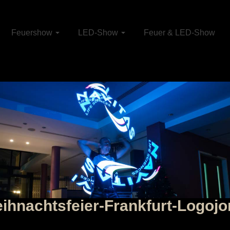
Feuershow
LED-Show
Feuer & LED-Show
nachtsfeier-Frankfurt-Logojo