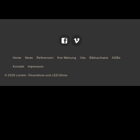
Home
News
Referenzen
Ihre Meinung
Vita
Bildnachweis
AGBs
Kontakt
Impressum
© 2026 Lemmi - Feuershow und LED-Show