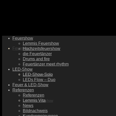
Feuershow
Lemmis Feuershow
Feuershow
Hochzeitsfeuershow
die Feuertänzer
Drums and fire
Feuertänzer meet rhythm
LED-Show
LED-Show-Solo
Lemmis Feuershow
LEDs Flow – Duo
Feuer & LED-Show
Referenzen
Referenzen
Lemmis Vita
Hochzeitsfeuershow
News
Bildnachweis
Kundenmeinungen