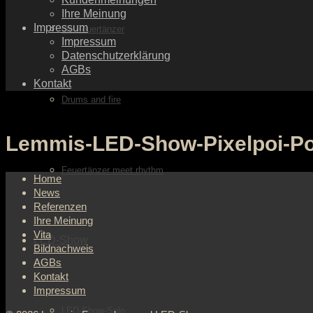
Ihre Meinung
Impressum
die Feuertänzer
Impressum
Datenschutzerklärung
AGBs
Kontakt
Drums and fire
Lemmis-LED-Show-Pixelpoi-Por
Feuertänzer meet rhythm
Home
News
Referenzen
Ihre Meinung
Vita
LED-Show
Bildnachweis
AGBs
Kontakt
Impressum
LED-Show-Solo