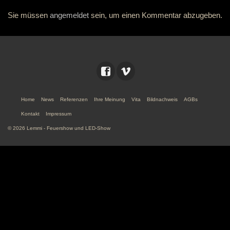
Sie müssen
angemeldet
sein, um einen Kommentar abzugeben.
Home
News
Referenzen
Ihre Meinung
Vita
Bildnachweis
AGBs
Kontakt
Impressum
© 2026 Lemmi - Feuershow und LED-Show