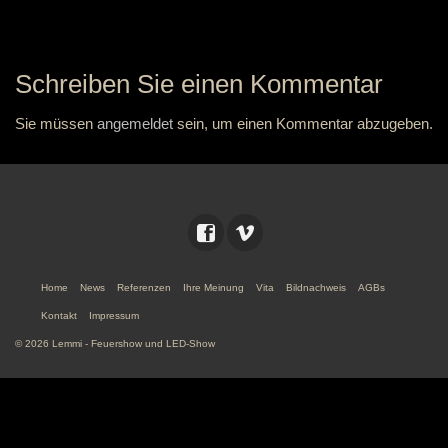
Schreiben Sie einen Kommentar
Sie müssen
angemeldet
sein, um einen Kommentar abzugeben.
Home
News
Referenzen
Ihre Meinung
Vita
Bildnachweis
AGBs
Kontakt
Impressum
© 2026 Lemmi - Feuershow und LED-Show