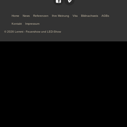
Home
News
Referenzen
Ihre Meinung
Vita
Bildnachweis
AGBs
Kontakt
Impressum
© 2026 Lemmi - Feuershow und LED-Show