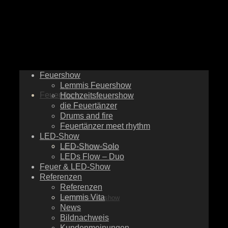
Feuershow
Lemmis Feuershow
Feuershow
Hochzeitsfeuershow
die Feuertänzer
Drums and fire
Feuertänzer meet rhythm
LED-Show
LED-Show-Solo
Lemmis Feuershow
LEDs Flow – Duo
Feuer & LED-Show
Referenzen
Referenzen
Lemmis Vita
Hochzeitsfeuershow
News
Bildnachweis
Kundenmeinungen