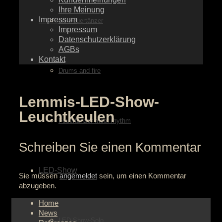
Ihre Meinung
Impressum
die Feuertänzer
Impressum
Datenschutzerklärung
AGBs
Kontakt
Drums and fire
Lemmis-LED-Show-
Leuchtkeulen
Feuertänzer meet rhythm
Schreiben Sie einen Kommentar
LED-Show
Sie müssen
angemeldet
sein, um einen Kommentar
abzugeben.
Home
News
LED-Show-Solo