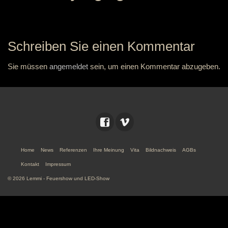
Schreiben Sie einen Kommentar
Sie müssen
angemeldet
sein, um einen Kommentar abzugeben.
Home
News
Referenzen
Ihre Meinung
Vita
Bildnachweis
AGBs
Kontakt
Impressum
© 2026 Lemmi - Feuershow und LED-Show