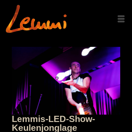
Lemmis-LED-Show-
Keulenjonglage