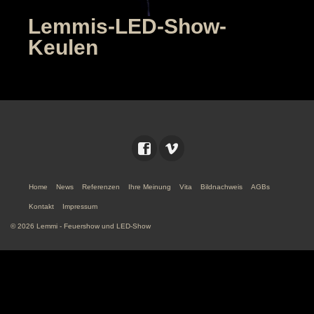
Lemmis-LED-Show-
Keulen
Home
News
Referenzen
Ihre Meinung
Vita
Bildnachweis
AGBs
Kontakt
Impressum
© 2026 Lemmi - Feuershow und LED-Show