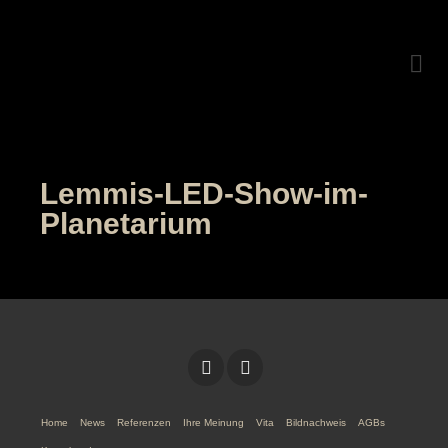
Lemmis-LED-Show-im-
Planetarium
Home
News
Referenzen
Ihre Meinung
Vita
Bildnachweis
AGBs