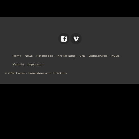
Home
News
Referenzen
Ihre Meinung
Vita
Bildnachweis
AGBs
Kontakt
Impressum
© 2026 Lemmi - Feuershow und LED-Show