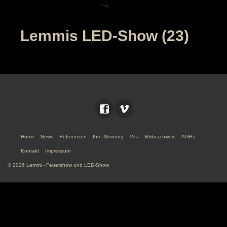
Lemmis LED-Show (23)
Home
News
Referenzen
Ihre Meinung
Vita
Bildnachweis
AGBs
Kontakt
Impressum
© 2026 Lemmi - Feuershow und LED-Show