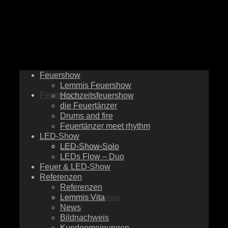
Feuershow
Lemmis Feuershow
Feuershow
Hochzeitsfeuershow
die Feuertänzer
Drums and fire
Feuertänzer meet rhythm
LED-Show
LED-Show-Solo
Lemmis Feuershow
LEDs Flow – Duo
Feuer & LED-Show
Referenzen
Referenzen
Lemmis Vita
Hochzeitsfeuershow
News
Bildnachweis
Kundenmeinungen