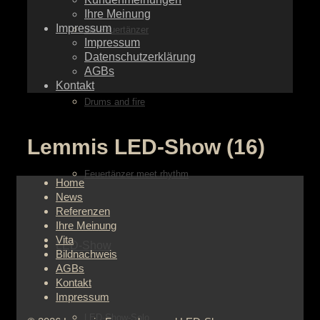
Ihre Meinung
Impressum
die Feuertänzer
Impressum
Datenschutzerklärung
AGBs
Kontakt
Drums and fire
Lemmis LED-Show (16)
Feuertänzer meet rhythm
Home
News
Referenzen
Ihre Meinung
Vita
LED-Show
Bildnachweis
AGBs
Kontakt
Impressum
LED-Show-Solo