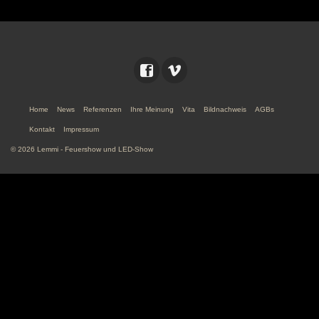
Home
News
Referenzen
Ihre Meinung
Vita
Bildnachweis
AGBs
Kontakt
Impressum
© 2026 Lemmi - Feuershow und LED-Show