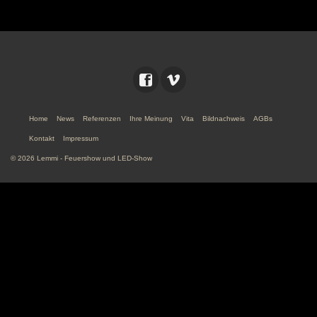
Home
News
Referenzen
Ihre Meinung
Vita
Bildnachweis
AGBs
Kontakt
Impressum
© 2026 Lemmi - Feuershow und LED-Show