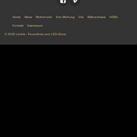
Home
News
Referenzen
Ihre Meinung
Vita
Bildnachweis
AGBs
Kontakt
Impressum
© 2026 Lemmi - Feuershow und LED-Show