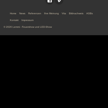
Home
News
Referenzen
Ihre Meinung
Vita
Bildnachweis
AGBs
Kontakt
Impressum
© 2026 Lemmi - Feuershow und LED-Show